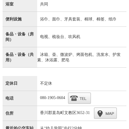
浴室
共同
便利设施
浴巾、面巾、牙具套装、棉球、棉签、纸巾
备品・设备（房
电视、梳妆台、吹风机
间）
备品・设备（共
冰箱、壶、微波炉、烤面包机、洗发水、护发
用）
素、沐浴露、肥皂
定休日
不定休
080-1905-0604
电话
香川郡直岛町文教区3652-31
住所
最近的公交车站
从“幼儿学园”步行2分钟