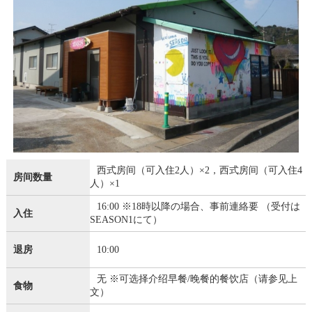
西式房间（可入住2人）×2，西式房间（可入住4
房间数量
人）×1
16:00 ※18時以降の場合、事前連絡要 （受付は
入住
SEASON1にて）
退房
10:00
无 ※可选择介绍早餐/晚餐的餐饮店（请参见上
食物
文）