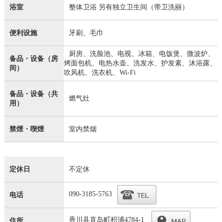
浴室
整体卫浴 另有独立卫生间（带卫洗丽）
便利设施
牙刷、毛巾
厨房、洗脸池、电视、冰箱、电饭煲、微波炉、
备品・设备（房
烤面包机、电热水壶、洗发水、护发素、沐浴露、
间）
吹风机、洗衣机、Wi-Fi
备品・设备（共
燃气灶
用）
禁煙・喫煙
室内禁烟
定休日
不定休
090-3185-5763
电话
香川县直岛町积浦4784-1
住所