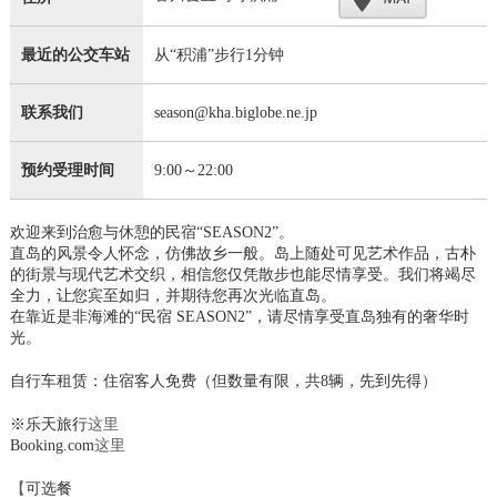
最近的公交车站
从“积浦”步行1分钟
联系我们
season@kha.biglobe.ne.jp
预约受理时间
9:00～22:00
欢迎来到治愈与休憩的民宿“SEASON2”。
直岛的风景令人怀念，仿佛故乡一般。岛上随处可见艺术作品，古朴
的街景与现代艺术交织，相信您仅凭散步也能尽情享受。我们将竭尽
全力，让您宾至如归，并期待您再次光临直岛。
在靠近是非海滩的“民宿 SEASON2”，请尽情享受直岛独有的奢华时
光。
自行车租赁：住宿客人免费（但数量有限，共8辆，先到先得）
※乐天旅行
这里
Booking.com
这里
【
可选餐