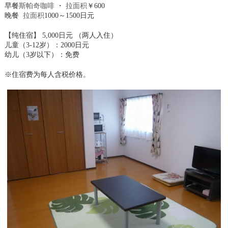
早餐
斯帕奇咖啡
・
拉面积
￥600
晚餐
拉面积
1000～1500日元
【纯住宿】 5,000日元 （两人入住）
儿童（3-12岁）：2000日元
幼儿（3岁以下）：免费
※住宿费为每人含税价格。