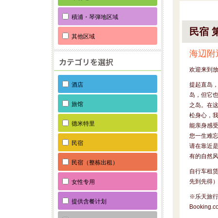
積浦・琴弾地区域
民宿 
其他区域
海辺附
欢迎来到放松
酒店
提起直岛
岛，但它
旅馆
之岛。在
松身心，
德米特里
能亲身感
您一生难
民宿
请在靠近是
有的自然
民宿（整栋出租）
自行车租赁
先到先得
女性专用
※乐天旅
提供含餐计划
Booking.c