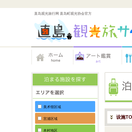
直岛观光旅行网 直岛町观光协会官方
美术馆区域
设施TO
宫浦区域
本村地区