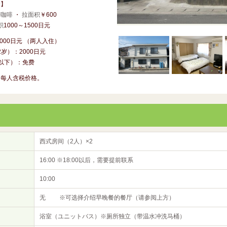
食】
奇咖啡
・
拉面积
￥600
积
1000～1500日元
000日元 （两人入住）
2岁）：2000日元
以下）：免费
为每人含税价格。
西式房间（2人）×2
16:00 ※18:00以后，需要提前联系
10:00
无 ※可选择介绍早晚餐的餐厅（请参阅上方）
浴室（ユニットバス）※厕所独立（带温水冲洗马桶）