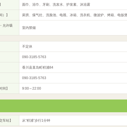
】
面巾、浴巾、牙刷、洗发水、护发素、沐浴露
间）】
厨房、煤气灶、洗脸池、电视、冰箱、洗衣机、微波炉、烤箱、电饭
・允许吸
室内禁烟
不定休
090-3185-5763
香川县直岛町积浦84
090-3185-5763
时间】
9:00～22:00
交车站】
从“积浦”步行1分钟