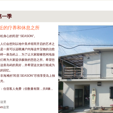
第一季
近的疗养和休息之所
身心的民宿“ SEASON”。
，人们会想到以地中美术馆而开启的艺术之
也是一座可以远眺濑户内海这件宝物的治愈
这样一座岛屿上，为了让大家能够悠闲地放
我们将为大家提供极致的憩息之所。希望您
受这座岛屿的美好，并希望这次旅行能成为
忘的回忆。
非海滩的“民宿 SEASON”尽情享受岛上独
风光。
：住宿客人免费（但数量有限，共8辆，
）
行
这里
om
这里