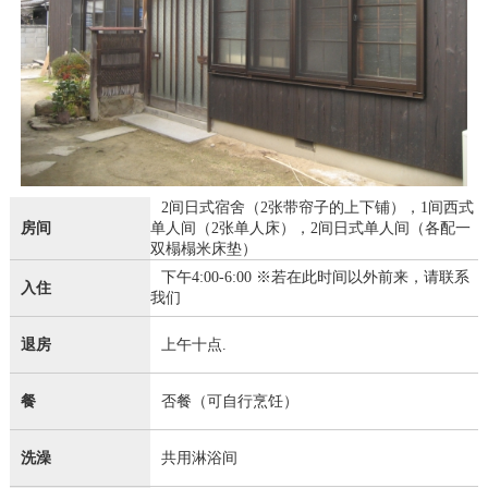
2间日式宿舍（2张带帘子的上下铺），1间西式
房间
单人间（2张单人床），2间日式单人间（各配一
双榻榻米床垫）
下午4:00-6:00 ※若在此时间以外前来，请联系
入住
我们
退房
上午十点.
餐
否餐（可自行烹饪）
洗澡
共用淋浴间