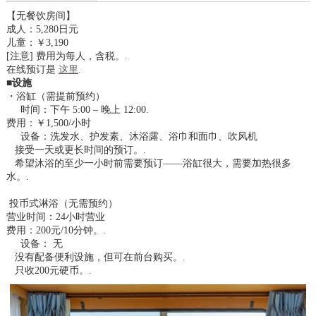
【无餐饮房间】
成人：5,280日元
儿童：￥3,190
[注意] 费用为每人，含税。.
在线预订是
这里
.
■
设施
・浴缸（需提前预约）
时间：下午 5:00 – 晚上 12:00.
费用：￥1,500/小时
设备：洗发水、护发素、沐浴露、浴巾和面巾、吹风机
接受一天或更长时间的预订。.
希望沐浴的至少一小时前需要预订——浴缸很大，需要加热很多
水。.
投币式淋浴（无需预约）
营业时间：24小时营业
费用：200元/10分钟。.
设备： 无
没有配备便利设施，但可在前台购买。.
只收200元硬币。.