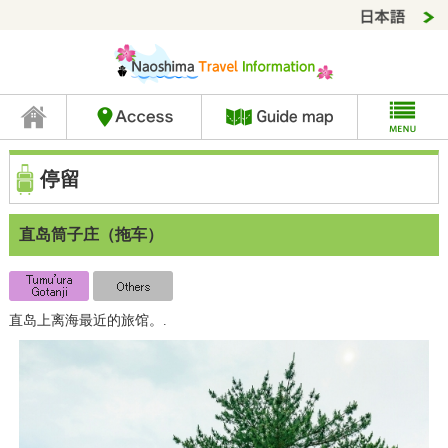
停留
直岛筒子庄（拖车）
直岛上离海最近的旅馆。.