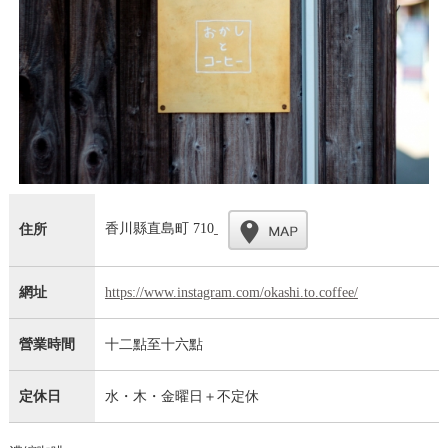
香川縣直島町 710
住所
網址
https://www.instagram.com/okashi.to.coffee/
營業時間
十二點至十六點
定休日
水・木・金曜日＋不定休