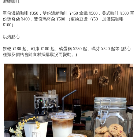
濃縮咖啡
單份濃縮咖啡 ¥350，雙份濃縮咖啡 ¥450 拿鐵 ¥500，美式咖啡 ¥500 單
份瑪奇朵 ¥400，雙份瑪奇朵 ¥500 （更換豆漿 +¥50，加濃縮咖啡 +
¥100）
烘焙點心
餅乾 ¥180 起、司康 ¥180 起、磅蛋糕 ¥280 起、瑪芬 ¥320 起等 (點心
種類及價格會隨食材採購狀況而變動。)