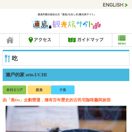
吃
瀨戶的家 seto.UCHI
由「島fes」企劃營運，擁有百年歷史的古民宅咖啡廳與旅宿