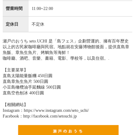
營業時間
11:00~22:00
定休日
不定休
瀬戸のおうち seto.UCHI 是「島フェス」企劃營運的、擁有百年歷史
以上的古民家咖啡廳與民宿。地點就在安藤博物館後面，提供直島章
魚飯、章魚生魚片、烤鯛魚等海鮮！
咖啡廳、酒吧、音樂、書籍、電影、學校等，以及住宿。.
【主要菜單】
直島太陽能量飯糰 450日圓
直島章魚生魚片 500日圓
小豆島橄欖油手延麵線 500日圓
直島空色刨冰 400日圓
【相關網站】
Instagram：https://www.instagram.com/seto_uchi/
Facebook：http://facebook.com/setouchi.jp