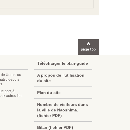
Télécharger le plan-guide
 de Uno et au
A propos de l'utilisation
matsu depuis
du site
es
e port, à
Plan du site
ux autres îles
Korean
Nombre de visiteurs dans
la ville de Naoshima.
Chinese (Taiwan)
(fichier PDF)
Chinese (China)
Bilan (fichier PDF)