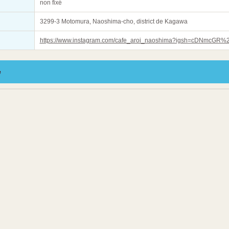
non fixé
3299-3 Motomura, Naoshima-cho, district de Kagawa
https://www.instagram.com/cafe_aroi_naoshima?igsh=cDNmcGR
e