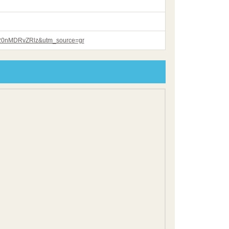
%20nMDRvZRlz&utm_source=gr