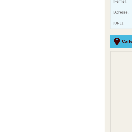
[Fermé].
[Adresse.
[URL].
Cart