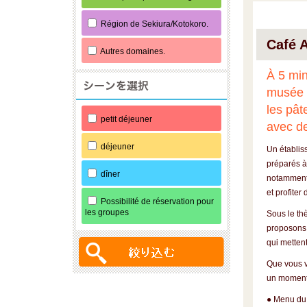
Région de Sekiura/Kotokoro.
Café A
Autres domaines.
À 5 mi
musée 
les pât
petit déjeuner
avec d
déjeuner
Un établis
préparés à 
dîner
notamment
et profiter 
Possibilité de réservation pour
les groupes
Sous le th
proposons 
qui mettent
Que vous v
un moment
● Menu du 