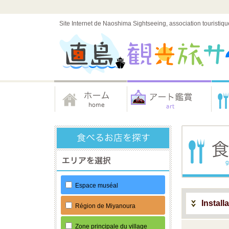
Site Internet de Naoshima Sightseeing, association touristiqu
Espace muséal
Install
Région de Miyanoura
Zone principale du village