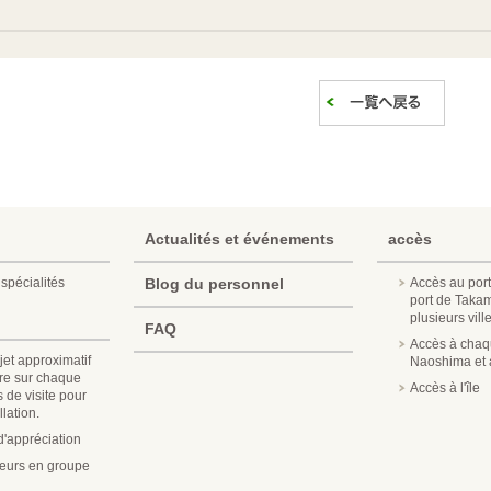
Actualités et événements
accès
spécialités
Blog du personnel
Accès au port
port de Taka
plusieurs vill
FAQ
Accès à chaqu
jet approximatif
Naoshima et a
re sur chaque
Accès à l'île
s de visite pour
lation.
'appréciation
iteurs en groupe