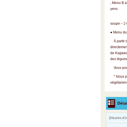
; Menu B a
yens
Menu C
soupe – 2 
● Menu du 
À partir d
directement
de Kagawa,
des légumes
Vous pourr
* Nous pr
végétarien
Détai
[Heures d'o