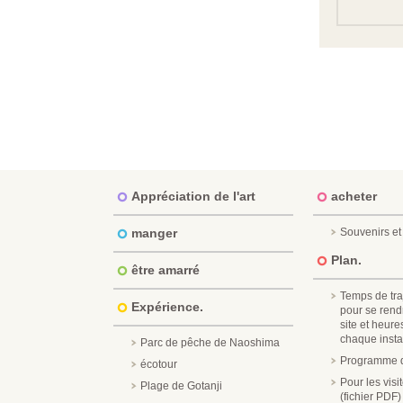
Appréciation de l'art
acheter
manger
Souvenirs et 
Plan.
être amarré
Temps de tra
Expérience.
pour se rend
site et heure
chaque instal
Parc de pêche de Naoshima
Programme d
écotour
Pour les vis
Plage de Gotanji
(fichier PDF)