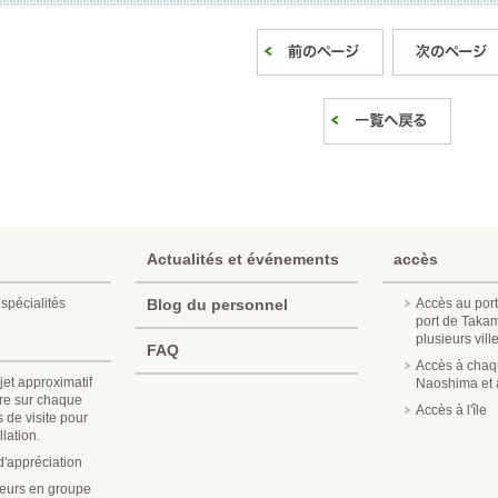
Actualités et événements
accès
spécialités
Blog du personnel
Accès au port
port de Taka
plusieurs vill
FAQ
Accès à chaqu
jet approximatif
Naoshima et a
re sur chaque
Accès à l'île
s de visite pour
lation.
'appréciation
iteurs en groupe