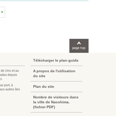
Télécharger le plan-guide
 de Uno et au
A propos de l'utilisation
matsu depuis
du site
es
e port, à
Plan du site
ux autres îles
Korean
Nombre de visiteurs dans
la ville de Naoshima.
Chinese (Taiwan)
(fichier PDF)
Chinese (China)