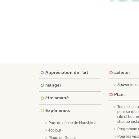
Appréciation de l'art
acheter
manger
Souvenirs et 
Plan.
être amarré
Temps de tra
Expérience.
pour se rend
site et heure
chaque instal
Parc de pêche de Naoshima
Programme d
écotour
Pour les vis
Plage de Gotanji