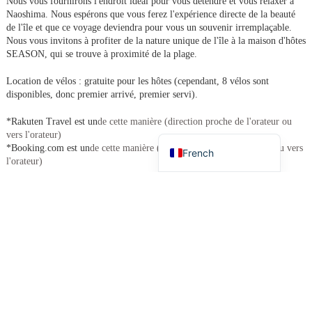
Nous vous fournirons l'endroit idéal pour vous détendre et vous relaxer à
Naoshima. Nous espérons que vous ferez l'expérience directe de la beauté
de l'île et que ce voyage deviendra pour vous un souvenir irremplaçable.
Korean
Nous vous invitons à profiter de la nature unique de l'île à la maison d'hôtes
SEASON, qui se trouve à proximité de la plage.
Chinese (Taiwan)
Location de vélos : gratuite pour les hôtes (cependant, 8 vélos sont
Chinese (China)
disponibles, donc premier arrivé, premier servi).
English
*Rakuten Travel est un
de cette manière (direction proche de l'orateur ou
Japanese
vers l'orateur)
*Booking.com est un
de cette manière (direction proche de l'orateur ou vers
French
l'orateur)
[Repas facultatif].
(Petit-déjeuner)
Café Sparky's
・
boîte cylindrique utilisée pour mesurer le
riz
$600.
(Dîner)
boîte cylindrique utilisée pour mesurer le riz
1 000 - 1 500
yens
Nuitée sans repas] ￥5,000 (accepté pour 2 personnes)
Enfants (3-12 ans) : 2 000 ¥
Enfants en bas âge (moins de 3 ans) : gratuit