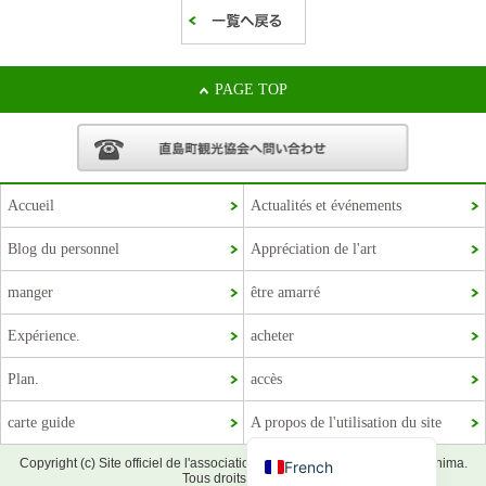
PAGE TOP
Accueil
Actualités et événements
Blog du personnel
Appréciation de l'art
Korean
manger
être amarré
Chinese (Taiwan)
Expérience.
acheter
Chinese (China)
Plan.
accès
English
carte guide
A propos de l'utilisation du site
Japanese
Copyright (c) Site officiel de l'association touristique de la ville de Naoshima.
French
Tous droits réservés.