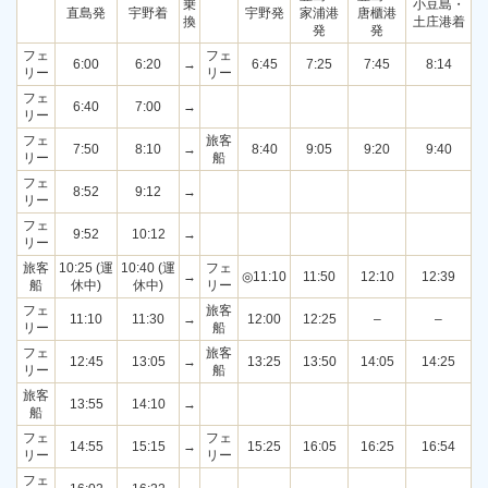
乗
小豆島・
直島発
宇野着
宇野発
家浦港
唐櫃港
換
土庄港着
発
発
フェ
フェ
6:00
6:20
→
6:45
7:25
7:45
8:14
リー
リー
フェ
6:40
7:00
→
リー
フェ
旅客
7:50
8:10
→
8:40
9:05
9:20
9:40
リー
船
フェ
8:52
9:12
→
リー
フェ
9:52
10:12
→
リー
旅客
10:25 (運
10:40 (運
フェ
→
◎11:10
11:50
12:10
12:39
船
休中)
休中)
リー
フェ
旅客
11:10
11:30
→
12:00
12:25
–
–
リー
船
フェ
旅客
12:45
13:05
→
13:25
13:50
14:05
14:25
リー
船
旅客
13:55
14:10
→
船
フェ
フェ
14:55
15:15
→
15:25
16:05
16:25
16:54
リー
リー
フェ