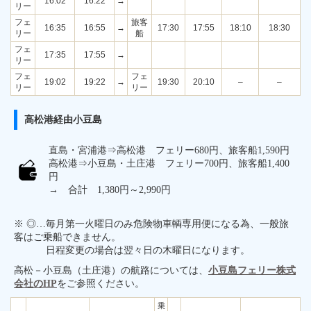
16:02
16:22
→
リー
フェ
旅客
16:35
16:55
→
17:30
17:55
18:10
18:30
リー
船
フェ
17:35
17:55
→
リー
フェ
フェ
19:02
19:22
→
19:30
20:10
–
–
リー
リー
高松港経由小豆島
直島・宮浦港⇒高松港 フェリー680円、旅客船1,590円
高松港⇒小豆島・土庄港 フェリー700円、旅客船1,400
円
→ 合計 1,380円～2,990円
※ ◎…毎月第一火曜日のみ危険物車輌専用便になる為、一般旅
客はご乗船できません。
日程変更の場合は翌々日の木曜日になります。
高松－小豆島（土庄港）の航路については、
小豆島フェリー株式
会社のHP
をご参照ください。
乗