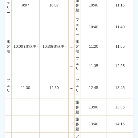
旅
ェ
9:07
10:07
→
客
10:40
11:15
リ
船
ー
フ
ェ
→
10:40
11:40
リ
ー
旅
旅
客
10:00 (運休中)
10:30(運休中)
→
客
11:20
11:55
船
船
フ
ェ
→
11:35
12:35
リ
ー
フ
フ
ェ
ェ
11:30
12:30
→
12:45
13:45
リ
リ
ー
ー
旅
→
客
13:00
13:35
船
旅
→
客
13:40
14:15
船
フ