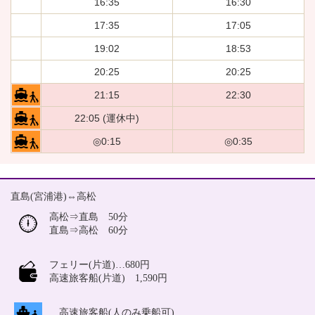
16:35
16:30
17:35
17:05
19:02
18:53
20:25
20:25
21:15
22:30
22:05 (運休中)
◎0:15
◎0:35
直島(宮浦港)⇔高松
高松⇒直島 50分
直島⇒高松 60分
フェリー(片道)…680円
高速旅客船(片道) 1,590円
…高速旅客船(人のみ乗船可)