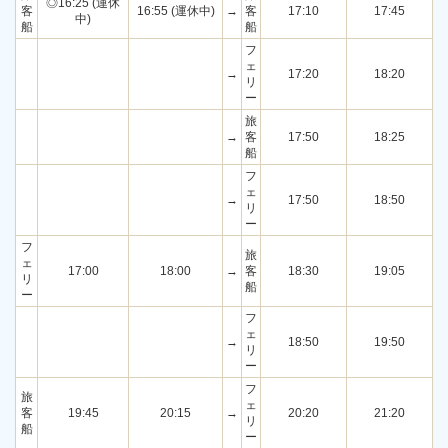
◎16:25 (運休
客
16:55 (運休中)
→
客
17:10
17:45
中)
船
船
フ
ェ
→
17:20
18:20
リ
ー
旅
→
客
17:50
18:25
船
フ
ェ
→
17:50
18:50
リ
ー
フ
旅
ェ
17:00
18:00
→
客
18:30
19:05
リ
船
ー
フ
ェ
→
18:50
19:50
リ
ー
フ
旅
ェ
客
19:45
20:15
→
20:20
21:20
リ
船
ー