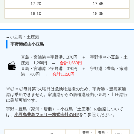
17:20
17:45
18:10
18:35
→小豆島・土庄港
宇野港経由小豆島
直島・宮浦港⇒宇野港…370円 ＋ 宇野港⇒小豆島・土
庄港 1,260円 →
合計1,630円
直島・宮浦港⇒宇野港…370円 ＋ 宇野港⇒豊島・家浦
港 780円 →
合計1,150円
※◎ = ◎毎月第1火曜日は危険物運搬のため、宇野港～豊島家浦
港は乗船できません。家浦港からの唐櫃港経由小豆島・土庄港行
は乗船可能です。
宇野－豊島（家浦・唐櫃）－小豆島（土庄港）の航路について
は、
小豆島豊島フェリー株式会社のHP
をご参照ください。
豊島・
豊島・