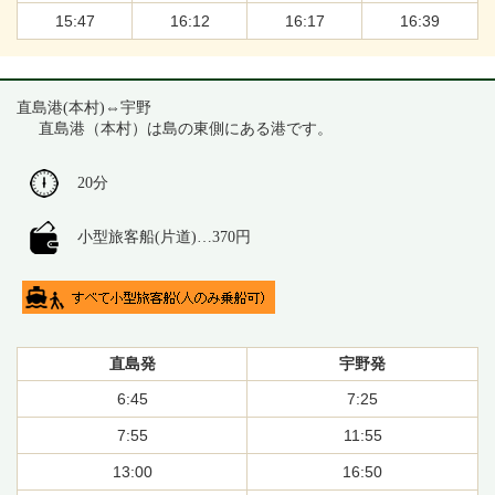
15:47
16:12
16:17
16:39
直島港(本村)⇔宇野
直島港（本村）は島の東側にある港です。
20分
小型旅客船(片道)…370円
直島発
宇野発
6:45
7:25
7:55
11:55
13:00
16:50