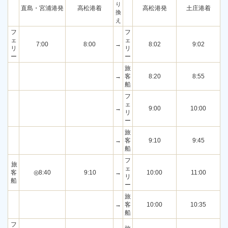
り
直島・宮浦港発
高松港着
高松港発
土庄港着
換
え
フ
フ
ェ
ェ
7:00
8:00
→
8:02
9:02
リ
リ
ー
ー
旅
→
客
8:20
8:55
船
フ
ェ
→
9:00
10:00
リ
ー
旅
→
客
9:10
9:45
船
フ
旅
ェ
客
◎8:40
9:10
→
10:00
11:00
リ
船
ー
旅
→
客
10:00
10:35
船
フ