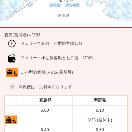
直島(宮浦港)⇔宇野
フェリーで20分 小型旅客船15分
フェリー・小型旅客船とも片道 370円
…小型旅客船(人のみ乗船可)
◎…深夜便は、別料金になります。
直島発
宇野発
6:00
6:10
6:25 (運休中)
6:40
6:30