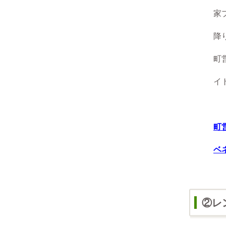
家プロジ
降
町営バス
イト
町
ベ
②レ