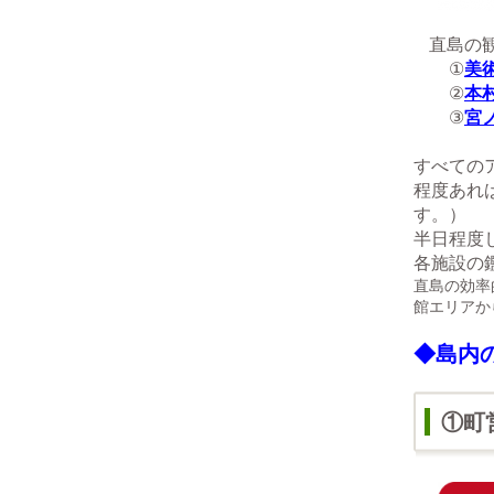
直島の
①
美
②
本
③
宮
すべての
程度あれ
す。）
半日程度
各施設の
直島の効率
館エリアか
◆島内
①町