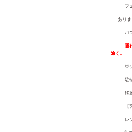
フェリー
ありま
バスの時
通行
除く。
東ゲー
駐輪場
移動し
【宮浦港
レンタ