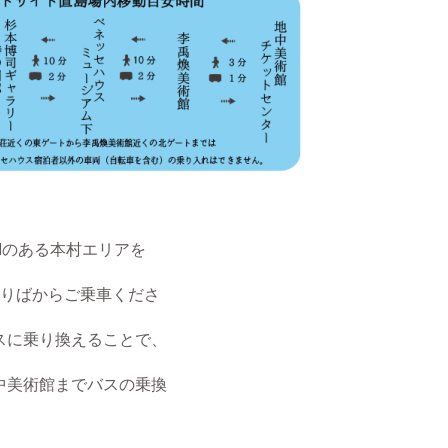
Mのある本村エリアを
のりばから
ご乗車くださ
に乗り換えるこ
とで、
美術館までバスの乗換