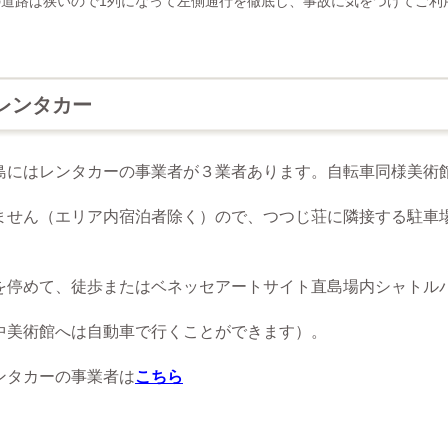
は狭いので1列になって左側通行を徹底し、事故に気をつけてご利
ンタカー
レンタカーの事業者が３業者あります。自転車同様美術館
せ
ん（エリア内宿泊者除く）ので、つつじ荘に隣接する駐車
めて、
徒歩またはベネッセアートサイト直島場内シャトル
美術館へは自
動車で行くことができます）。
カーの事業者は
こちら