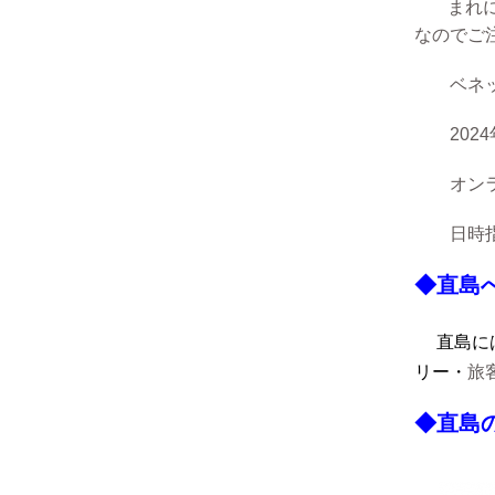
まれに
なのでご
ベネッセ
2024
オン
日時指定
◆直島
直島に
リー
・
旅
◆直島