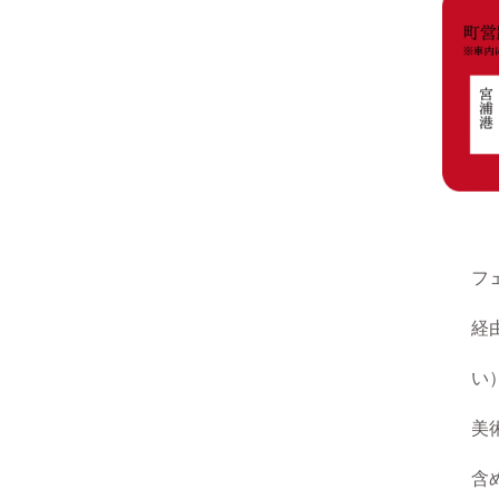
フェリー
経由
い）。つ
美術館エ
含め約