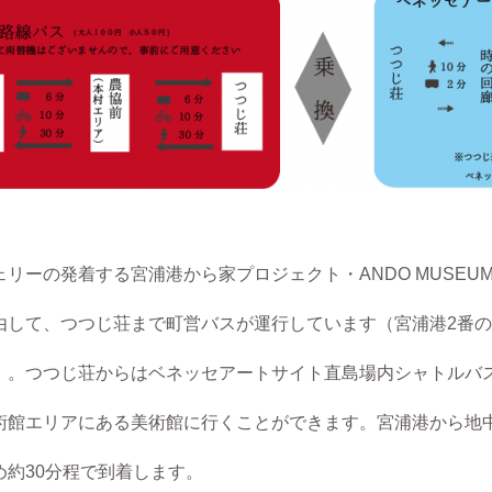
の発着する宮浦港から家プロジェクト・ANDO MUSEU
して、
つつじ荘まで町営バスが運行しています（宮浦港2番
つじ荘からはベネッセアートサイト直島場内シャトルバス
リアにある美術館に行くことができます。宮浦港から地中
30分程で到着します。