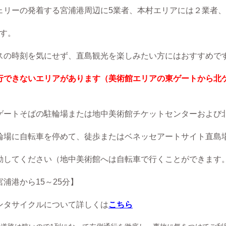
の発着する宮浦港周辺に5業者、本村エリアには２業者、
す。
刻を気にせず、直島観光を楽しみたい方にはおすすめで
でき
ないエ
リアがあります（美術館エリアの東ゲートから北
トそばの駐輪場
または地中美術館チ
ケットセンターおよび
に自転車を停めて、徒歩
またはベネッセアートサイト
直島
てください（地中美術館へは
自転車で行くことができま
す
から15～25分】
サイクルについて詳しくは
こちら