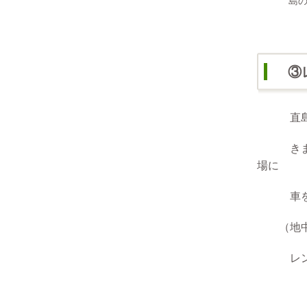
島の道路
③レ
直島には
きま
場に
車を停
（地中
レンタ