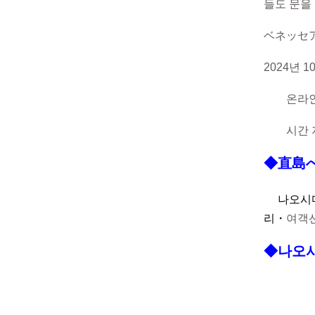
들도 문을
ベネッセ
2024년
온라인
시간 지정
◆直島
나오시
리
・
여객선
◆나오