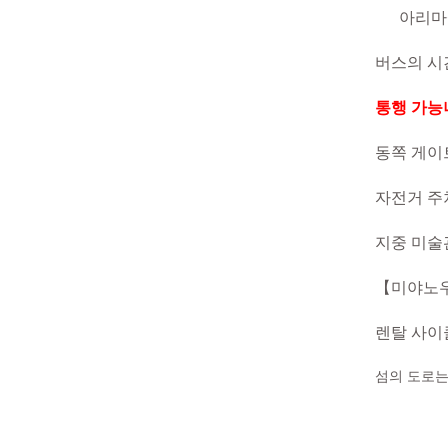
아리마
버스의 시
통행 가능
동쪽 게이
자전거 주
지중 미술
【미야노우
렌탈 사이
섬의 도로는