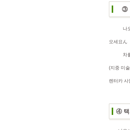
③ 
나오시마에
오세요
ん
차를 
(지중 미
렌터카 사
④ 