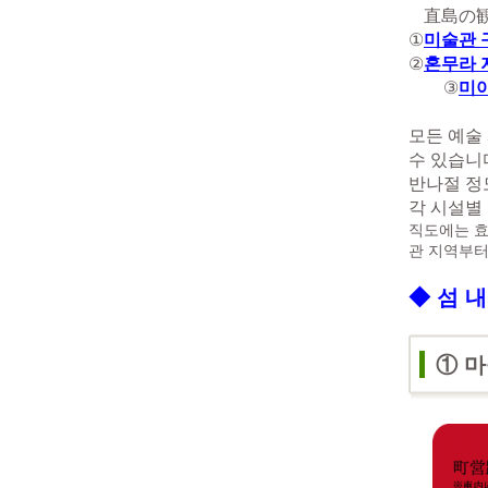
直島の
①
미술관 
②
혼무라 
③
미
모든 예술
수 있습니
반나절 정
각 시설별
직도에는 효
관 지역부터
◆ 섬 
① 마