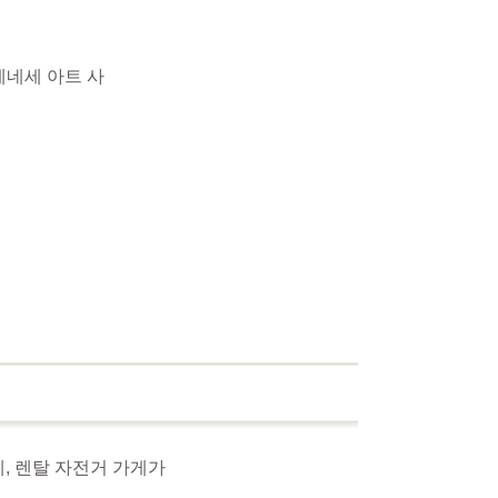
베네세 아트 사
체, 렌탈 자전거 가게가