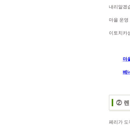
내리
알겠
마을 운영 
이토치카
마
베
② 
페리가 도