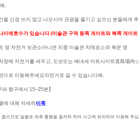
예.
간을 신경 쓰지 않고 나오시마 관광을 즐기고 싶으신 분들에게 
나이에
호수가 있습니다 (미술관 구역 동쪽 게이트와 북쪽 게이트
트 옆 자전거 보관소
아니면 지중 미술관 치
매표소와 북문 옆
차장에 자전거를 세우고, 도보
또는 베네세 아트사이트
直島場内
관으로 이동해주세요
자전거로 갈 수 있습니다
예.
라 항구에서 15~25분】
클에 대해 자세히
이쪽
 좁으므로 일렬로 좌측 통행을 철저히 하여 사고에 유의하여 이용해 주십