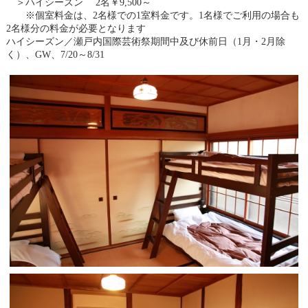
＞ハイシーズン 2名￥9,500～
※個室料金は、2名様での1室料金です。1名様でご利用の場合も
2名様分の料金が必要となります
ハイシーズン／瀬戸内国際芸術祭期間中及び休前日（1月・2月除
く）、GW、7/20～8/31