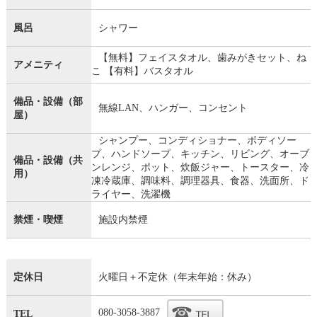
風呂
シャワー
【無料】フェイスタオル、歯みがきセット、ね
アメニティ
こ 【有料】バスタオル
備品・設備（部
無線LAN、ハンガー、コンセント
屋）
シャンプー、コンディショナー、ボディソー
プ、ハンドソープ、キッチン、リビング、オーブ
備品・設備（共
ンレンジ、ポット、炊飯ジャー、トースター、冷
用）
凍冷蔵庫、調味料、調理器具、食器、洗面所、ド
ライヤー、洗濯機
禁煙・喫煙
施設内禁煙
定休日
火曜日＋不定休（年末年始：休み）
080-3058-3887
TEL