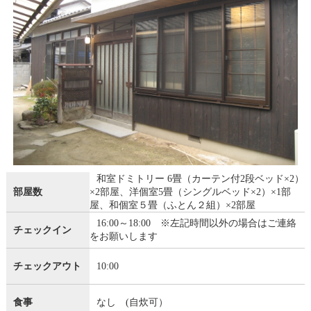
和室ドミトリー 6畳（カーテン付2段ベッド×2）
部屋数
×2部屋、洋個室5畳（シングルベッド×2）×1部
屋、和個室５畳（ふとん２組）×2部屋
16:00～18:00 ※左記時間以外の場合はご連絡
チェックイン
をお願いします
チェックアウト
10:00
食事
なし (自炊可）