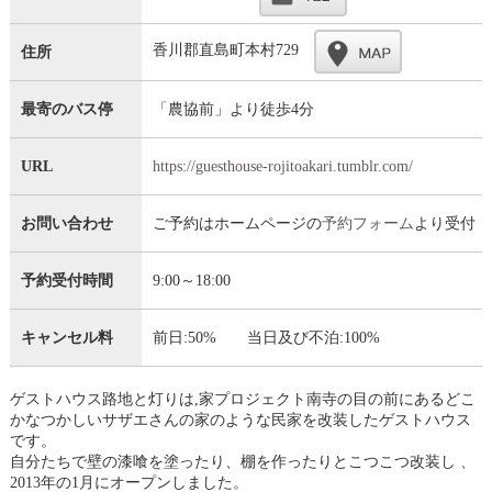
香川郡直島町本村729
住所
最寄のバス停
「農協前」より徒歩4分
URL
https://guesthouse-rojitoakari.tumblr.com/
お問い合わせ
ご予約はホームページの
予約フォーム
より受付
予約受付時間
9:00～18:00
キャンセル料
前日:50% 当日及び不泊:100%
ゲストハウス路地と灯りは,家プロジェクト南寺の目の前にあるどこ
かなつかしいサザエさんの家のような民家を改装したゲストハウス
です。
自分たちで壁の漆喰を塗ったり、棚を作ったりとこつこつ改装し 、
2013年の1月にオープンしました。