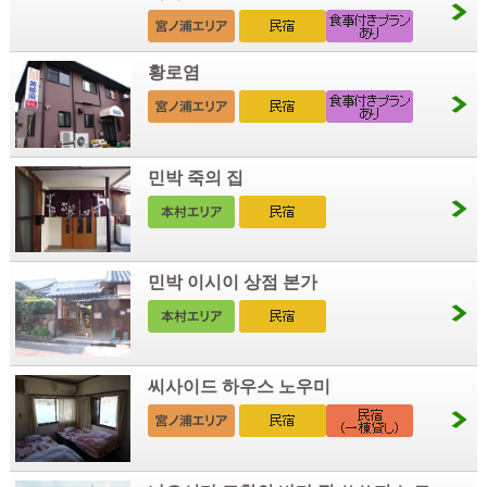
황로염
민박 죽의 집
민박 이시이 상점 본가
씨사이드 하우스 노우미