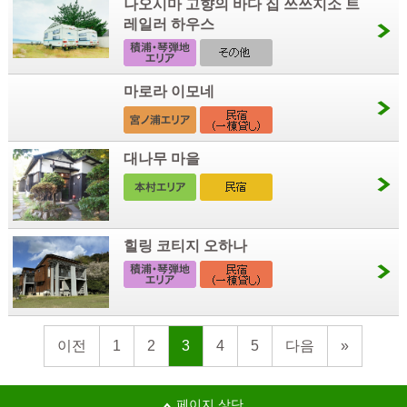
나오시마 고향의 바다 집 쓰쓰지소 트
레일러 하우스
마로라 이모네
대나무 마을
힐링 코티지 오하나
이전
1
2
3
4
5
다음
»
페이지 상단