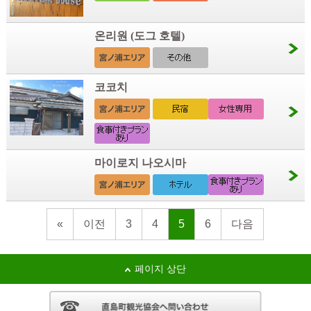
온리원 (도그 호텔)
코코치
마이로지 나오시마
«
이전
3
4
5
6
다음
페이지 상단