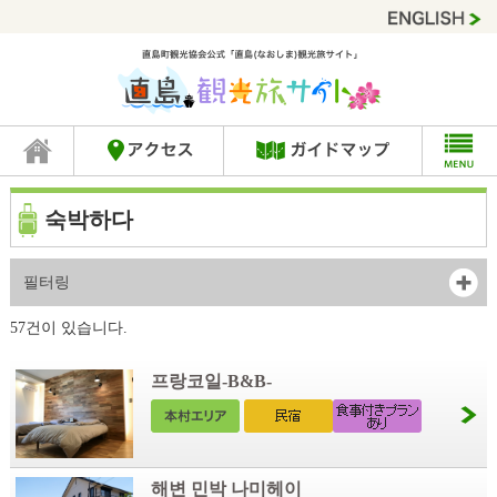
숙박하다
필터링
57건이 있습니다.
프랑코일-B&B-
해변 민박 나미헤이