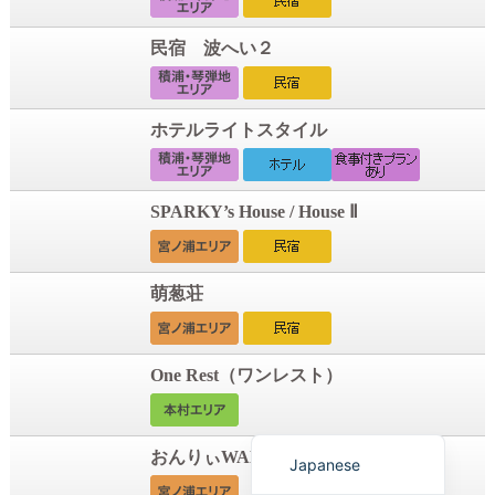
民宿 波へい２
ホテルライトスタイル
SPARKY’s House / House Ⅱ
Korean
萌葱荘
French
Chinese (Taiwan)
One Rest（ワンレスト）
Chinese (China)
English
おんりぃWAN（ドッグホテル）
Japanese