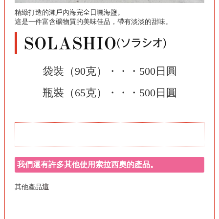
精緻打造的瀨戶內海完全日曬海鹽。
這是一件富含礦物質的美味佳品，帶有淡淡的甜味。
袋裝（90克）・・・500日圓
瓶裝（65克）・・・500日圓
我們還有許多其他使用索拉西奧的產品。
其他產品
這