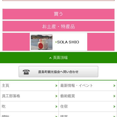
頁面頂端
主頁
最新情報・イベント
員工部落格
藝術鑑賞
Korean
吃
住宿
French
體驗
購買