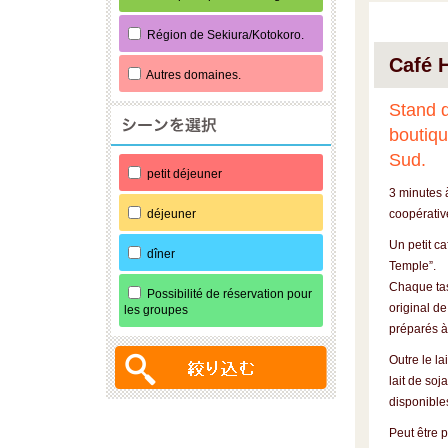
Région de Sekiura/Kotokoro.
Café 
Autres domaines.
Stand d
boutiqu
Sud.
petit déjeuner
3 minutes à
déjeuner
coopérativ
Un petit ca
dîner
Temple”.
Chaque tas
Possibilité de réservation pour
original de
les groupes
préparés à
Outre le la
lait de soj
disponible
Peut être 