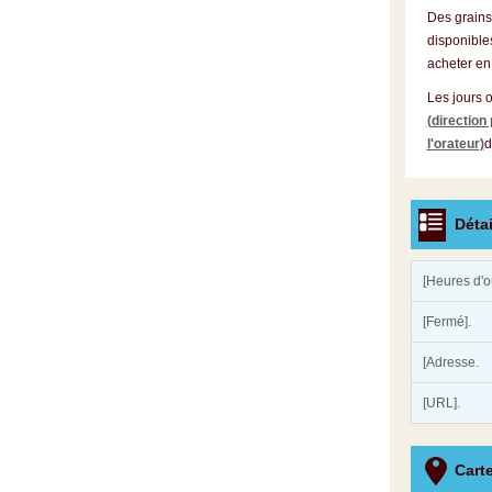
Des grains
disponibles
acheter en
Les jours 
(direction
l'orateur)
d
Détai
[Heures d'o
[Fermé].
[Adresse.
[URL].
Cart