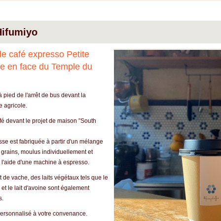
Hifumiyo
e café expresso Petite
e en face du Temple du
 pied de l'arrêt de bus devant la
e agricole.
fé devant le projet de maison ”South
se est fabriquée à partir d'un mélange
 grains, moulus individuellement et
 l'aide d'une machine à espresso.
it de vache, des laits végétaux tels que le
a et le lait d'avoine sont également
s.
personnalisé à votre convenance.