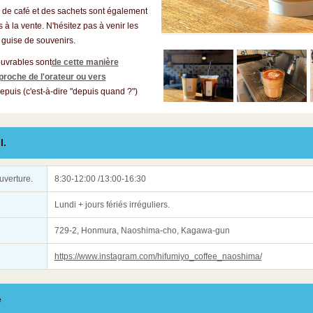
 de café et des sachets sont également
 à la vente. N'hésitez pas à venir les
 guise de souvenirs.
ouvrables sont
de cette manière
 proche de l'orateur ou vers
epuis (c'est-à-dire "depuis quand ?")
l.
uverture.
8:30-12:00 /13:00-16:30
Lundi + jours fériés irréguliers.
729-2, Honmura, Naoshima-cho, Kagawa-gun
https://www.instagram.com/hifumiyo_coffee_naoshima/
e