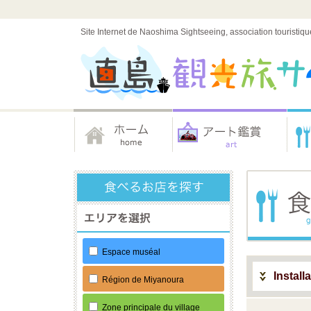
Site Internet de Naoshima Sightseeing, association touristiqu
Espace muséal
Install
Région de Miyanoura
Zone principale du village