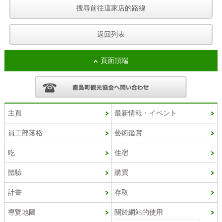
搜尋前往這家店的路線
返回列表
頁面頂端
主頁
最新情報・イベント
員工部落格
藝術鑑賞
Korean
吃
住宿
French
體驗
購買
Chinese (China)
計畫
存取
English
導覽地圖
關於網站的使用
Japanese