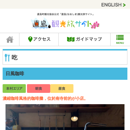
吃
日風咖啡
濃縮咖啡風格的咖啡攤，位於南寺前的が小店。