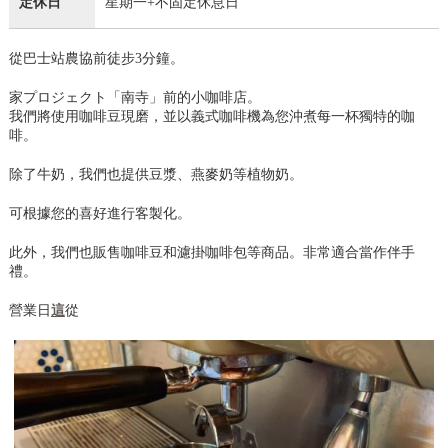
定休日
星期一+不固定休息日
從巴士站農協前徒步3分鐘。
家プロジェクト「南寺」前的小咖啡店。
我們將使用咖啡豆現磨，並以義式咖啡機為您沖煮每一杯獨特的咖
啡。
除了牛奶，我們也提供豆漿、燕麥奶等植物奶。
可根據您的喜好進行客製化。
此外，我們也販售咖啡豆和濾掛咖啡包等商品。非常適合當作伴手
禮。
營業日
這
從