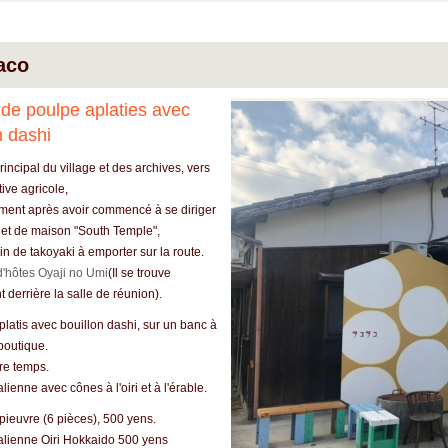
aco
de poulpe aplaties avec
n dashi
incipal du village et des archives, vers
ive agricole,
ent après avoir commencé à se diriger
ojet de maison "South Temple",
n de takoyaki à emporter sur la route.
'hôtes Oyaji no Umi
(Il se trouve
 derrière la salle de réunion).
platis avec bouillon dashi, sur un banc à
boutique.
re temps.
alienne avec cônes à l'oiri et à l'érable.
pieuvre (6 pièces), 500 yens.
talienne Oiri Hokkaido 500 yens