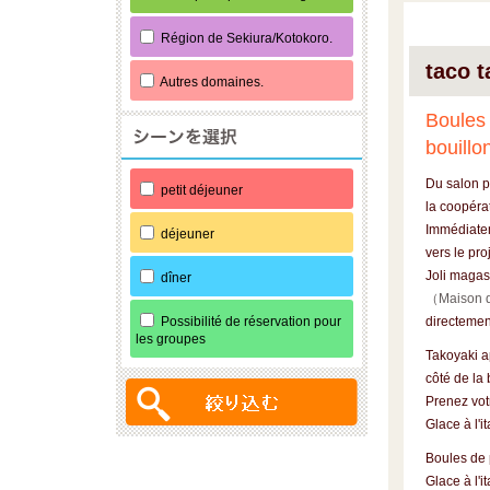
Région de Sekiura/Kotokoro.
taco t
Autres domaines.
Boules 
bouillo
Du salon pr
petit déjeuner
la coopérat
Immédiatem
déjeuner
vers le pr
Joli magasi
dîner
（
Maison d
Possibilité de réservation pour
directement
les groupes
Takoyaki a
côté de la 
Prenez vot
Glace à l'it
Boules de 
Glace à l'i