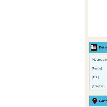
Détai
[Heures d'o
[Fermé].
[TEL].
[Adresse.
Cart