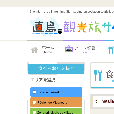
Site Internet de Naoshima Sightseeing, association touristiqu
Espace muséal
Install
Région de Miyanoura
Zone principale du village