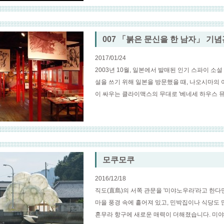
007 「붉은 문신을 한 남자」 기념
2017/01/24
2003년 10월, 일본에서 발매된 인기 스파이 소설 
설을 쓰기 위해 일본을 방문했을 때, 나오시마의 
이 싸우는 클라이맥스의 무대로 '베네세 하우스 뮤지
모쿠모쿠
2016/12/18
직도(直島)의 서쪽 관문을 '미야노우라'라고 한다면,
마을 풍경 속에 흩어져 있고, 민박집이나 식당도 
혼무라 항구에 새로운 매력이 더해졌습니다. 미야노