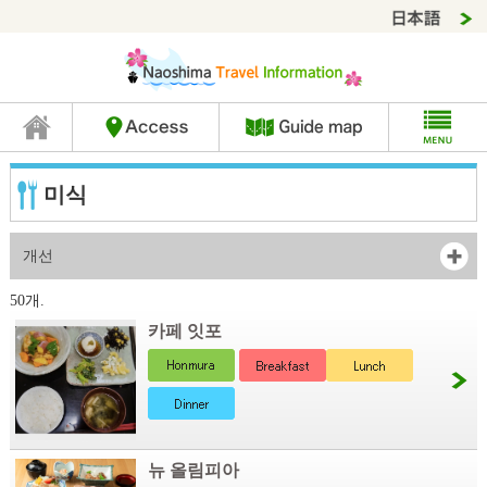
미식
개선
50개.
카페 잇포
뉴 올림피아