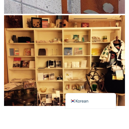
French
Chinese (Taiwan)
Chinese (China)
English
Japanese
Korean
이 상점으로 가세요