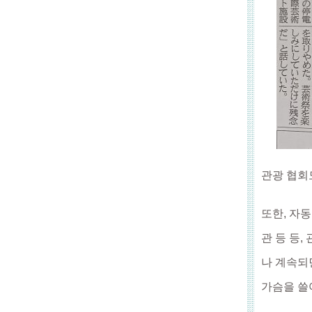
관광 협회
또한, 자
관 등 등
나 계속되
가슴을 쓸