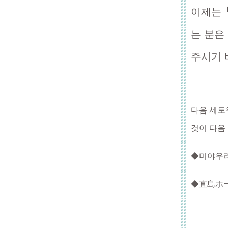
이제는
는 분은
주시기 
다음 세토우
것이 다음
◆미야우라
◆直島ホール 