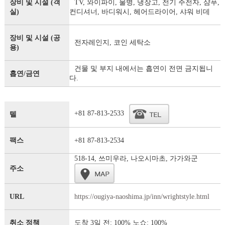
장비 및 시설 (객
TV, 와이파이, 물병, 냉장고, 전기 주전자, 샴푸,
실)
컨디셔너, 바디워시, 헤어드라이어, 샤워 비데
장비 및 시설 (공
전자레인지, 코인 세탁소
용)
건물 및 부지 내에서는 흡연이 전면 금지됩니
흡연/금연
다.
+81 87-813-2533
텔
팩스
+81 87-813-2534
518-14, 쓰미우라, 나오시마초, 가가와군
주소
URL
https://ougiya-naoshima.jp/inn/wrightstyle.html
취소 정책
도착 3일 전: 100% 노쇼: 100%