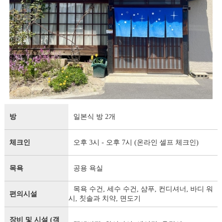
방
일본식 방 2개
체크인
오후 3시 - 오후 7시 (온라인 셀프 체크인)
목욕
공용 욕실
목욕 수건, 세수 수건, 샴푸, 컨디셔너, 바디 워
편의시설
시, 칫솔과 치약, 면도기
장비 및 시설 (객