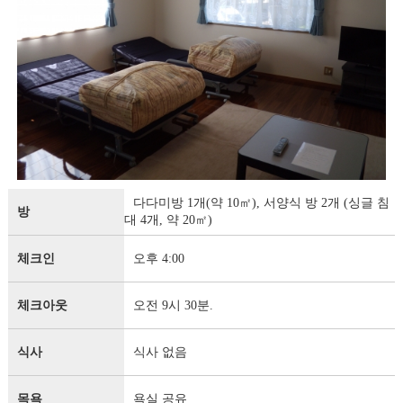
다다미방 1개(약 10㎡), 서양식 방 2개 (싱글 침
방
대 4개, 약 20㎡)
체크인
오후 4:00
체크아웃
오전 9시 30분.
식사
식사 없음
목욕
욕실 공유