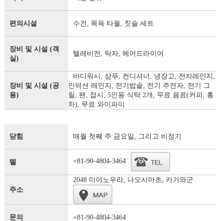
편의시설
수건, 목욕 타월, 칫솔 세트
장비 및 시설 (객
텔레비전, 탁자, 헤어드라이어
실)
바디워시, 샴푸, 컨디셔너, 냉장고, 전자레인지,
장비 및 시설 (공
인덕션 레인지, 전기밥솥, 전기 주전자, 전기 그
용)
릴, 팬, 접시, 5인용 식탁 2개, 무료 음료(커피, 홍
차), 무료 와이파이
닫힘
매월 첫째 주 금요일, 그리고 비정기
+81-90-4804-3464
텔
2048 미야노우라, 나오시마초, 카가와군
주소
문의
+81-90-4804-3464