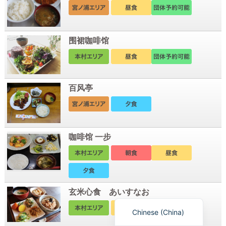
围裙咖啡馆
百风亭
Korean
咖啡馆 一步
French
Chinese (Taiwan)
English
玄米心食 あいすなお
Japanese
Chinese (China)