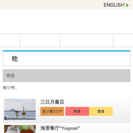
吃
筛选
有57件。
三日月書店
海景餐厅“Nagomi”