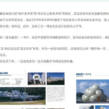
藤忠雄设计的“地中美术馆”和“倍乐生之家美术馆”而闻名，其实还有许多其他建筑师
始于石井和宏先生，他从1970年到1995年建造了包括直岛小学在内的众多作品。海上车站
馆分馆）的作品。此外，还有三分一博志先生设计的直岛大厅等。
的《直岛建筑》一书中，包含平面图等详细数据和照片。该书由直岛町政府发行，最新
直岛”的纪念品店“直岛乐市”有售。作为一份直岛的回忆，您觉得怎么样？翻开每一页
念品。
后先买下来，一边游览直岛一边当场翻开书阅读也很有趣。