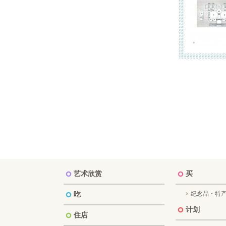
艺术欣赏
买
吃
纪念品・特
计划
住店