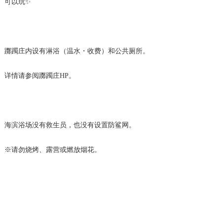
可以玩✨
躑躅庄内设有淋浴（温水・收费）和公共厕所。
详情请参阅躑躅庄HP。
海滨浴场没有救生员，也没有设置防鲨网。
※请勿烧烤、露营或燃放烟花。