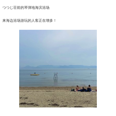
つつじ荘前的琴弾地海滨浴场
来海边浴场游玩的人客正在增多！