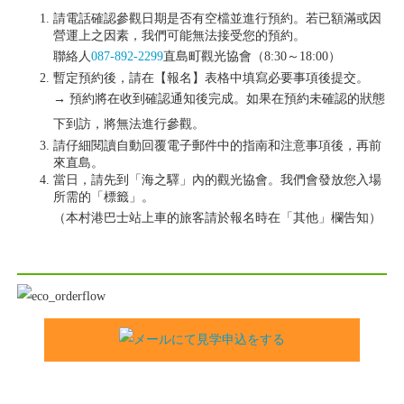
請電話確認參觀日期是否有空檔並進行預約。若已額滿或因
營運上之因素，我們可能無法接受您的預約。
聯絡人
087-892-2299
直島町觀光協會（8:30～18:00）
暫定預約後，請在【報名】表格中填寫必要事項後提交。
→ 預約將在收到確認通知後完成。如果在預約未確認的狀態
下到訪，將無法進行參觀。
請仔細閱讀自動回覆電子郵件中的指南和注意事項後，再前
來直島。
當日，請先到「海之驛」內的觀光協會。我們會發放您入場
所需的「標籤」。
（本村港巴士站上車的旅客請於報名時在「其他」欄告知）