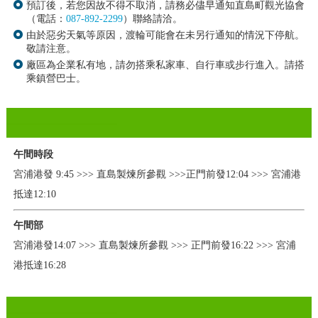
預訂後，若您因故不得不取消，請務必儘早通知直島町觀光協會
（電話：
087-892-2299
）聯絡請洽。
由於惡劣天氣等原因，渡輪可能會在未另行通知的情況下停航。
敬請注意。
廠區為企業私有地，請勿搭乘私家車、自行車或步行進入。請搭
乘鎮營巴士。
午間時段
宮浦港發 9:45 >>> 直島製煉所參觀 >>>正門前發12:04 >>> 宮浦港
抵達12:10
午間部
宮浦港發14:07 >>> 直島製煉所參觀 >>> 正門前發16:22 >>> 宮浦
港抵達16:28