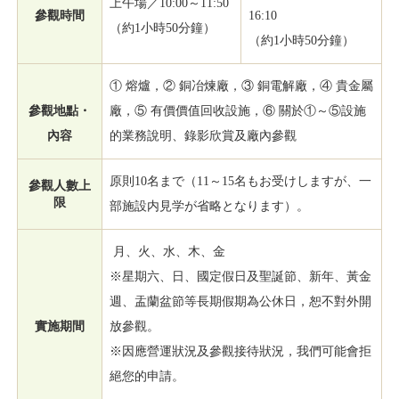
上午場／10:00～11:50
參觀時間
16:10
（約1小時50分鐘）
（約1小時50分鐘）
① 熔爐，② 銅冶煉廠，③ 銅電解廠，④ 貴金屬
參觀地點・
廠，⑤ 有價價值回收設施，⑥ 關於①～⑤設施
內容
的業務說明、錄影欣賞及廠內參觀
原則10名まで（11～15名もお受けしますが、一
參觀人數上
限
部施設内見学が省略となります）。
月、火、水、木、金
※星期六、日、國定假日及聖誕節、新年、黃金
週、盂蘭盆節等長期假期為公休日，恕不對外開
實施期間
放參觀。
※因應營運狀況及參觀接待狀況，我們可能會拒
絕您的申請。