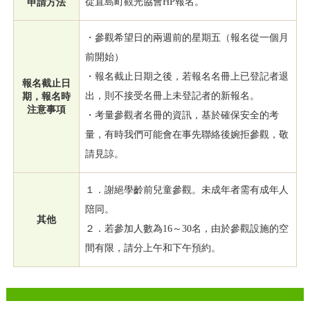
從直島町觀光協會HP報名。
申請方法
・參觀希望日的兩週前的星期五（報名從一個月
前開始）
・報名截止日期之後，若報名名冊上已登記者退
報名截止日
出，則不接受名冊上未登記者的新報名。
期，報名時
注意事項
・考量參觀者名冊的資訊，基於確保安全的考
量，有時我們可能會在事先聯絡後婉拒參觀，敬
請見諒。
１．謝絕學齡前兒童參觀。未成年者需有成年人
陪同。
其他
２．若參加人數為16～30名，由於參觀設施的空
間有限，請分上午和下午預約。