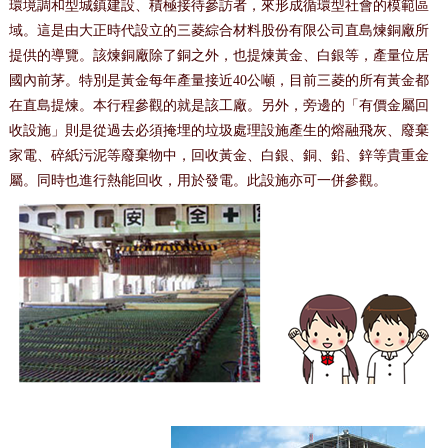
環境調和型城鎮建設、積極接待參訪者，來形成循環型社會的模範區
域。這是由大正時代設立的三菱綜合材料股份有限公司直島煉銅廠所
提供的導覽。該煉銅廠除了銅之外，也提煉黃金、白銀等，產量位居
國內前茅。特別是黃金每年產量接近40公噸，目前三菱的所有黃金都
在直島提煉。本行程參觀的就是該工廠。另外，旁邊的「有價金屬回
收設施」則是從過去必須掩埋的垃圾處理設施產生的熔融飛灰、廢棄
家電、碎紙污泥等廢棄物中，回收黃金、白銀、銅、鉛、鋅等貴重金
屬。同時也進行熱能回收，用於發電。此設施亦可一併參觀。