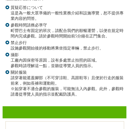
質疑応答について
這是為一般大眾準備的一般性業務介紹和設施導覽，恕不提供專
業內容的問答。
參觀時間請務必準守
町營巴士有固定的班次，請配合我們的順暢運營，以便在規定時
間內完成參觀。請於參觀時間開始前5分鐘在正門集合。
禁止步行
設施參觀開始後的移動將乘坐指定車輛，禁止步行。
攝影
工廠內因保密等原因，設有多處禁止拍照的區域。
參觀時請理解這一點，並聽從導覽人員的指示。
關於服裝
請穿著能遮蓋腳部（不可穿涼鞋、高跟鞋等）且便於行走的服裝
前來，例如長褲和運動鞋。
※如穿著不適合參觀的服裝，可能無法入內參觀。此外，參觀時
請遵從導覽人員的指示並配戴防護具。