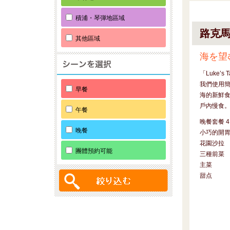
積浦・琴弾地區域
路克
其他區域
海を望
「Luke’
我們使用
早餐
海的新鮮
戶內慢食
午餐
晚餐套餐 4
晚餐
小巧的開
花園沙拉
團體預約可能
三種前菜
主菜
甜点