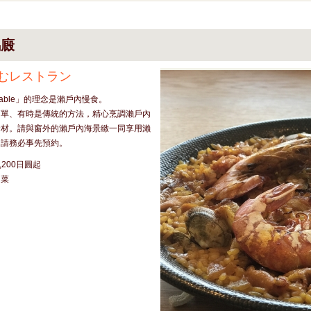
馬廄
むレストラン
s Table」的理念是瀨戶內慢食。
簡單、有時是傳統的方法，精心烹調瀨戶內
食材。請與窗外的瀨戶內海景緻一同享用瀨
。請務必事先預約。
,200日圓起
胃菜