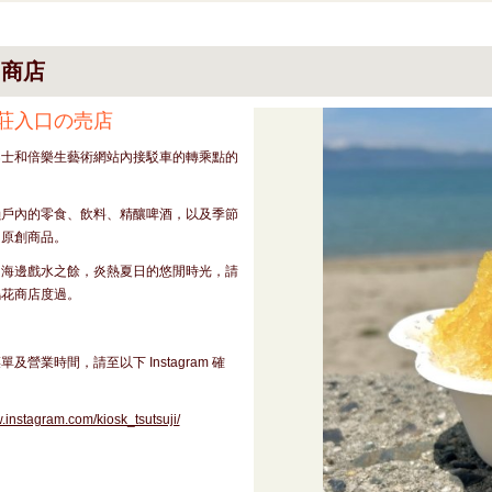
じ商店
荘入口の売店
巴士和倍樂生藝術網站內接駁車的轉乘點的
瀨戶內的零食、飲料、精釀啤酒，以及季節
和原創商品。
、海邊戲水之餘，炎熱夏日的悠閒時光，請
鵑花商店度過。
及營業時間，請至以下 Instagram 確
w.instagram.com/kiosk_tsutsuji/