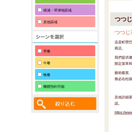
積浦・琴弾地區域
つつ
其他區域
つつじ
這是町營
商店。
早餐
我們提供
午餐
限定菜單
藝術鑑賞
晚餐
務必在杜
團體預約可能
其他詳細菜單
認。
https://ww