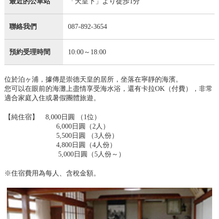
最近的公車站
「天皇下」より徒歩1分
聯絡我們
087-892-3654
預約受理時間
10:00～18:00
位於泊ヶ浦，據傳是崇德天皇的居所，坐落在寧靜的海濱。
您可以在眼前的海灘上盡情享受海水浴，還有卡拉OK（付費），非常
適合家庭入住或暑假團體旅遊。
【純住宿】 8,000日圓 （1位）
6,000日圓（2人）
5,500日圓 （3人份）
4,800日圓（4人份）
5,000日圓（5人份～）
※住宿費用為每人、含稅金額。