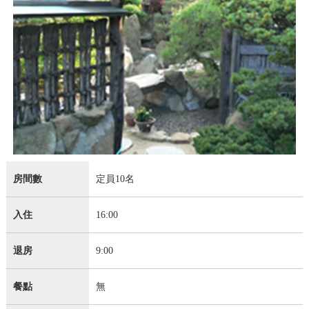
房間數
定員10名
入住
16:00
退房
9:00
餐點
無