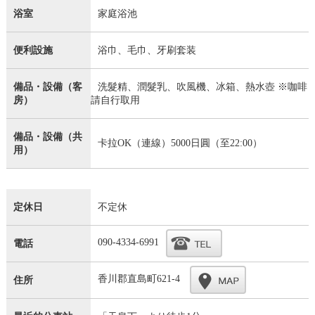
浴室
家庭浴池
便利設施
浴巾、毛巾、牙刷套装
備品・設備（客
洗髮精、潤髮乳、吹風機、冰箱、熱水壺 ※咖啡
房）
請自行取用
備品・設備（共
卡拉OK（連線）5000日圓（至22:00）
用）
定休日
不定休
090-4334-6991
電話
香川郡直島町621-4
住所