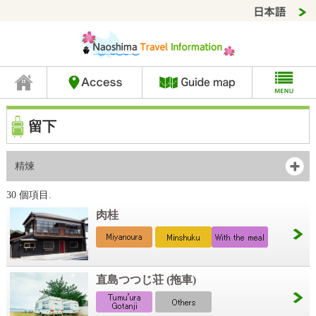
留下
精煉
30 個項目.
肉桂
直島つつじ荘 (拖車)