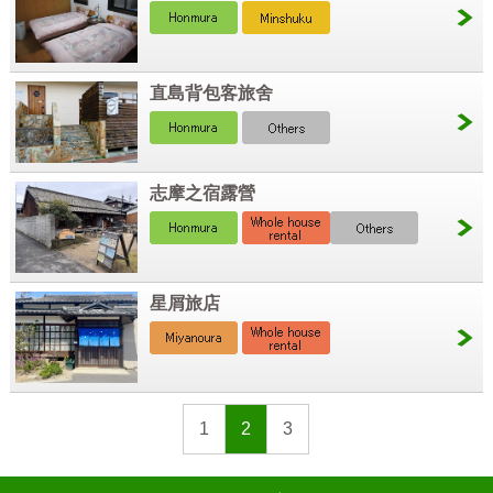
直島背包客旅舍
志摩之宿露營
星屑旅店
1
2
3