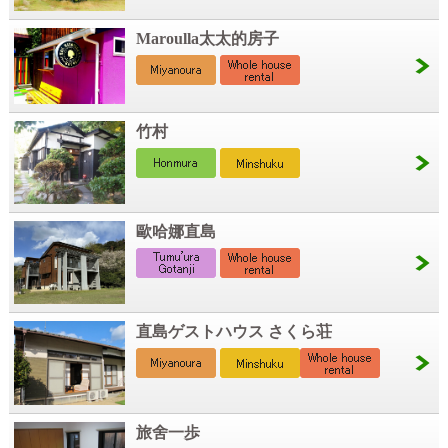
Maroulla太太的房子
竹村
歐哈娜直島
直島ゲストハウス さくら荘
旅舍一歩