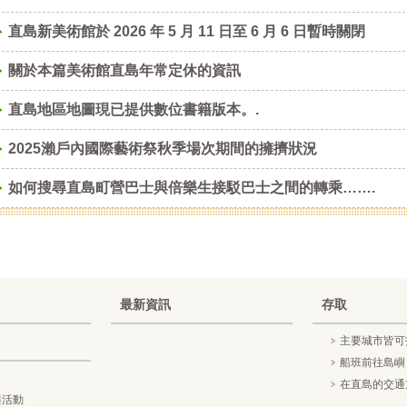
直島新美術館於 2026 年 5 月 11 日至 6 月 6 日暫時關閉
關於本篇美術館直島年常定休的資訊
直島地區地圖現已提供數位書籍版本。.
2025瀨戶內國際藝術祭秋季場次期間的擁擠狀況
如何搜尋直島町營巴士與倍樂生接駁巴士之間的轉乘…….
最新資訊
存取
主要城市皆可
船班前往島嶼
在直島的交通
與活動