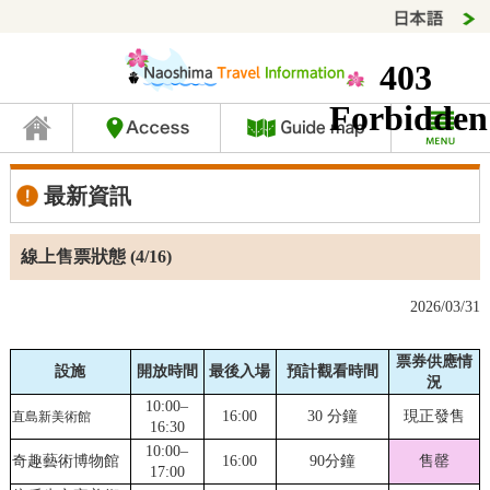
最新資訊
線上售票狀態 (4/16)
2026/03/31
票券供應情
設施
開放時間
最後入場
預計觀看時間
況
10:00–
16:00
30 分鐘
現正發售
直島新美術館
16:30
10:00–
奇趣藝術博物館
16:00
90分鐘
售罄
17:00