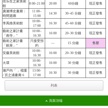
倍乐生之家美術
8:00–21:00
20:00
60分鐘
現正發售
館
廣瀨博史畫廊：
11:00–
14:30
30–45 分鐘
現正發售
時間迴廊
15:00
10:00–
李禹煥美術館
16:30
45–60 分鐘
現正發售
17:00
藝術之家計畫
10:00–
16:00
20–30 分鐘
現正發售
「南寺」“
16:30
藝術之家計畫
只接受預
—
15 分鐘
售罄
「銀座」“
約
10:00–
安藤美術館
16:00
20–30 分鐘
現正發售
16:30
10:00-
火環
16:00
30 分鐘
現正發售
16:30
瀨戶內「 」檔案
13:00-
16:30
30 分鐘
現正發售
/ 宮之浦畫廊 6
17:00
列表
頁面頂端