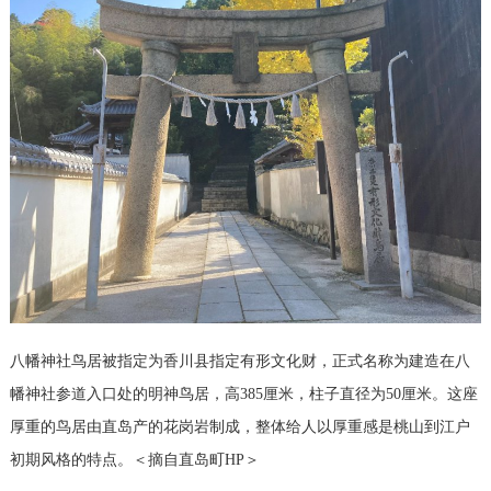
八幡神社鸟居被指定为香川县指定有形文化财，正式名称为建造在八
幡神社参道入口处的明神鸟居，高385厘米，柱子直径为50厘米。这座
厚重的鸟居由直岛产的花岗岩制成，整体给人以厚重感是桃山到江户
初期风格的特点。＜摘自直岛町HP＞