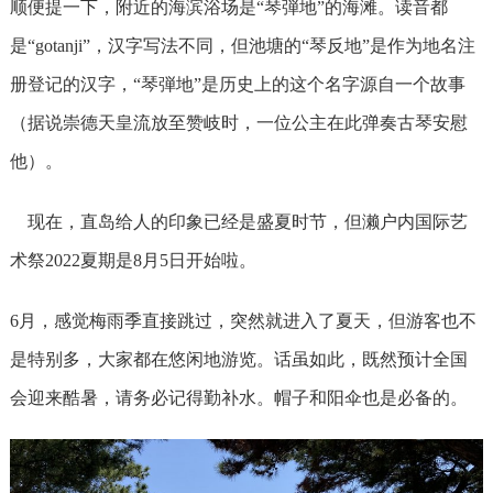
顺便提一下，附近的海滨浴场是“琴弾地”的海滩。读音都
是“gotanji”，汉字写法不同，但池塘的“琴反地”是作为地名注
册登记的汉字，“琴弾地”是历史上的
这个名字源自一个故事
（据说崇德天皇流放至赞岐时，一位公主在此弹奏古琴安慰
他）。
现在，直岛给人的印象已经是盛夏时节，但濑户内国际艺
术祭2022夏期是8月5日开始
啦。
6月，感觉梅雨季直接跳过，突然就进入了夏天，但游客也不
是特别多，大家都在悠闲地游览。话虽如此，既然预计全国
会迎来酷暑，请务必记得勤补水。帽子和阳伞也是必备的。