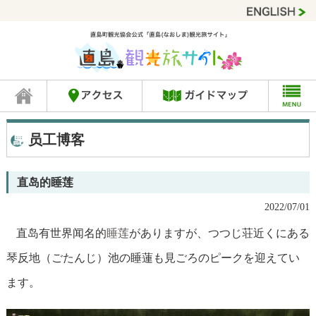
员工博客
直岛的睡莲
2022/07/01
直岛有世界闻名的
睡莲
がありますが、つつじ荘近くにある
琴反地（ごたんじ）池の睡蓮も見ごろのピークを迎えてい
ます。