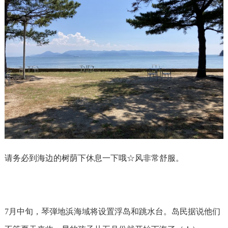
请务必到海边的树荫下休息一下哦☆风非常舒服。
7月中旬，琴弾地浜海域将设置浮岛和跳水台。岛民
据说他们