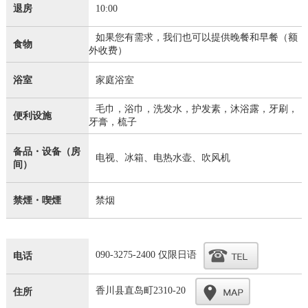
退房
10:00
如果您有需求，我们也可以提供晚餐和早餐（额
食物
外收费）
浴室
家庭浴室
毛巾，浴巾，洗发水，护发素，沐浴露，牙刷，
便利设施
牙膏，梳子
备品・设备（房
电视、冰箱、电热水壶、吹风机
间）
禁煙・喫煙
禁烟
090-3275-2400 仅限日语
电话
香川县直岛町2310-20
住所