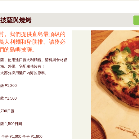
的披薩與燒烤
村。我們提供直島最頂級的
義大利麵和豬肋排。請務必
們的島嶼披薩。
披薩，使用進口義大利麵粉。醬料與食材皆
內海。外帶、宅配服務皆有！
大部分採用瀨戶內海的原料。.
 ¥1,200
 ¥1,500
,700日圓
 1,500日圓
份 ¥1,000 全份 ¥1,800