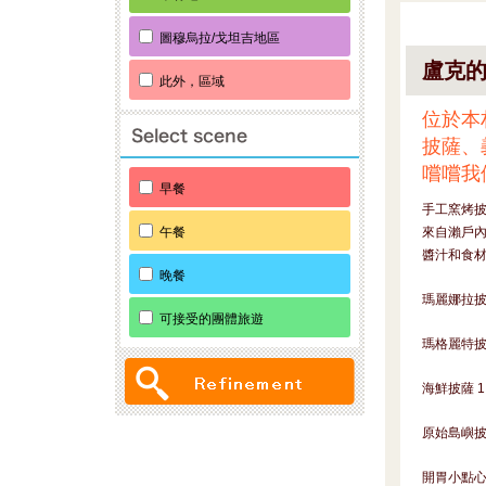
圖穆烏拉/戈坦吉地區
盧克
此外，區域
位於本
披薩、
嚐嚐我
早餐
手工窯烤
午餐
來自瀨戶
醬汁和食材
晚餐
瑪麗娜拉披薩
可接受的團體旅遊
瑪格麗特披薩
海鮮披薩 1
原始島嶼披薩
開胃小點心 半