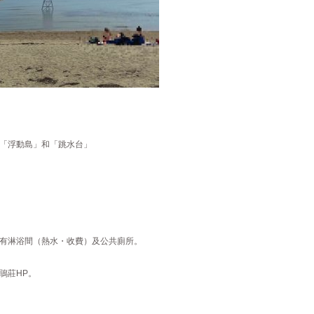
「浮動島」和「跳水台」
有淋浴間（熱水・收費）及公共廁所。
鵑莊HP。