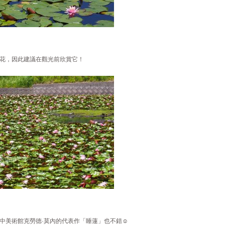
花，因此建議在觀光前欣賞它！
中美術館克勞德·莫內的代表作「睡蓮」也不錯☺