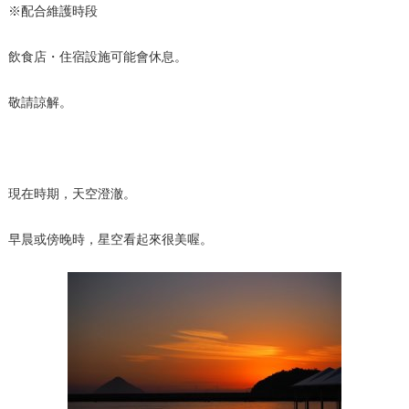
※配合維護時段
飲食店・住宿設施可能會休息。
敬請諒解。
現在時期，天空澄澈。
早晨或傍晚時，星空看起來很美喔。