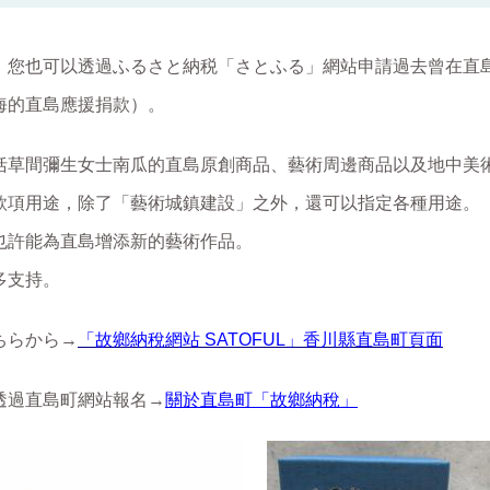
，您也可以透過ふるさと納税「さとふる」網站申請過去曾在直
海的直島應援捐款）。
括草間彌生女士南瓜的直島原創商品、藝術周邊商品以及地中美
款項用途，除了「藝術城鎮建設」之外，還可以指定各種用途。
也許能為直島增添新的藝術作品。
多支持。
ちらから→
「故鄉納稅網站 SATOFUL」香川縣直島町頁面
透過直島町網站報名→
關於直島町「故鄉納稅」