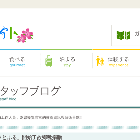
工作人員，為您導覽豐富的推薦資訊與藝術景點!!
さとふる」開始了故鄉稅捐贈