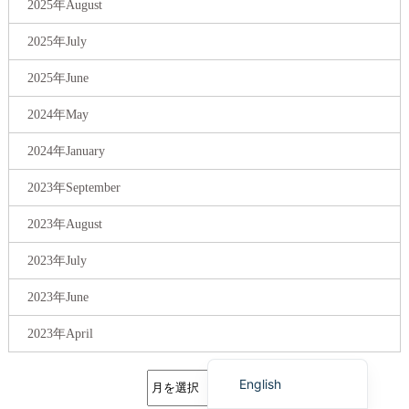
2025年August
2025年July
2025年June
2024年May
2024年January
2023年September
2023年August
Korean
2023年July
French
Chinese (Taiwan)
2023年June
Chinese (China)
2023年April
Japanese
English