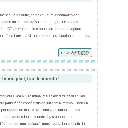
ment ou à un autre, et les couleurs automnales des
oto du coucher de soleil l'autre jour. Le soleil se
ami. C'était vraiment le crépuscule. L'heure magique.
 où se trouve la citrouille rouge, est illuminé pendant les
l vous plaît, tout le monde !
t toujours l'été à Naoshima, mais c'est rafraîchissant les
re jours fériés consécutifs de juillet et le festival Obon en
é par rapport au mois d'avril, mais pas autant que les
ne demande à tout le monde. Il y a beaucoup de
ital (seulement une clinique), nous avons donc besoin de