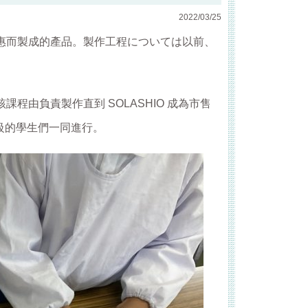
2022/03/25
恩惠而製成的產品。
製作工程については以前、
程由負責製作直到 SOLASHIO 成為市售
級的學生們一同進行。